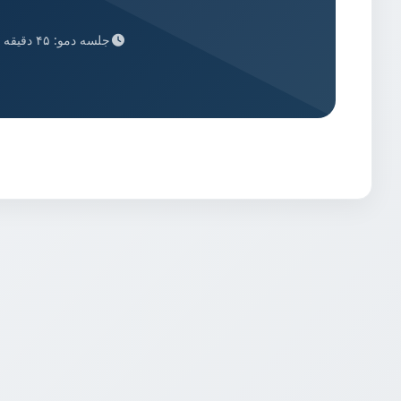
جلسه دمو: ۴۵ دقیقه | رایگان | آنلاین یا حضوری