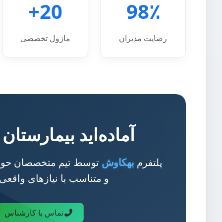
20+
98٪
رضایت مدیران
ماژول تخصصی
آماده‌اید بیمارستان
پلتفرم
بهکاوش
توسط تیم متخصصان حوزه 
و متناسب با نیازهای واقعی
تماس با کارشناس