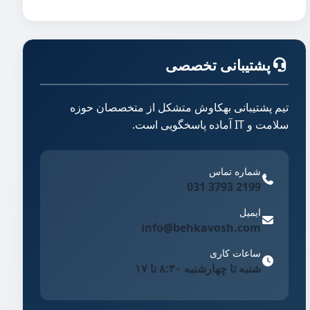
پشتیبانی تخصصی
تیم پشتیبانی بهکاوش متشکل از متخصصان حوزه
سلامت و IT آماده پاسخگویی است.
شماره تماس
2199 3793 031
ایمیل
info@behkavosh.com
ساعات کاری
شنبه تا چهارشنبه ۸:۳۰ تا ۱۷